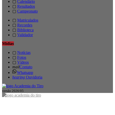
▢
Calendário
▢
Resultados
▢
Campeonato
▢
Matriculados
▢
Recordes
▢
Biblioteca
▢
Validador
Mídias
▢
Notícias
▢
Fotos
▢
Vídeos
mail
Contato
Whatsapp
hearing
Ouvidoria
versão 2026/05