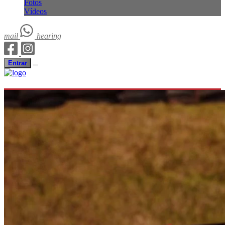
Fotos
Vídeos
mail
hearing
Entrar