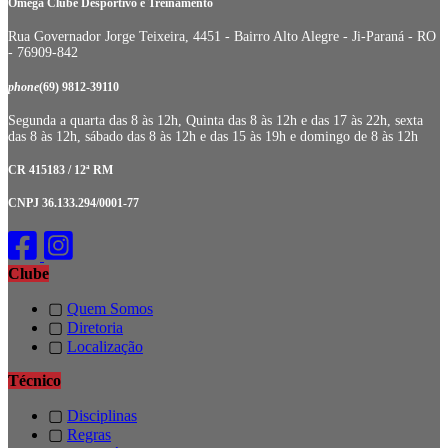
Omega Clube Desportivo e Treinamento
Rua Governador Jorge Teixeira, 4451 - Bairro Alto Alegre - Ji-Paraná - RO
- 76909-842
phone
(69) 9812-39110
Segunda a quarta das 8 às 12h, Quinta das 8 às 12h e das 17 às 22h, sexta
das 8 às 12h, sábado das 8 às 12h e das 15 às 19h e domingo de 8 às 12h
CR 415183 / 12ª RM
CNPJ 36.133.294/0001-77
Clube
▢
Quem Somos
▢
Diretoria
▢
Localização
Técnico
▢
Disciplinas
▢
Regras