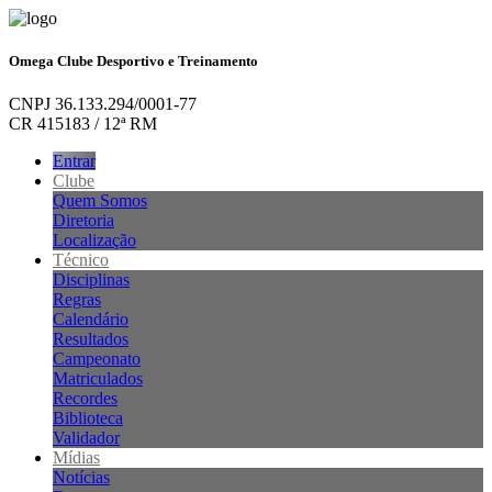
Omega Clube Desportivo e Treinamento
CNPJ 36.133.294/0001-77
CR 415183 / 12ª RM
Entrar
Clube
Quem Somos
Diretoria
Localização
Técnico
Disciplinas
Regras
Calendário
Resultados
Campeonato
Matriculados
Recordes
Biblioteca
Validador
Mídias
Notícias