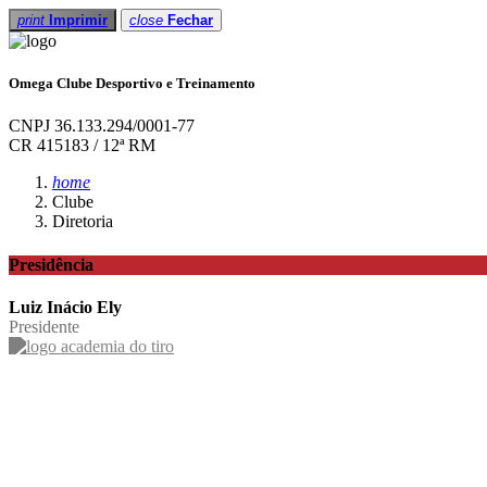
print
Imprimir
close
Fechar
Omega Clube Desportivo e Treinamento
CNPJ 36.133.294/0001-77
CR 415183 / 12ª RM
home
Clube
Diretoria
Presidência
Luiz Inácio Ely
Presidente