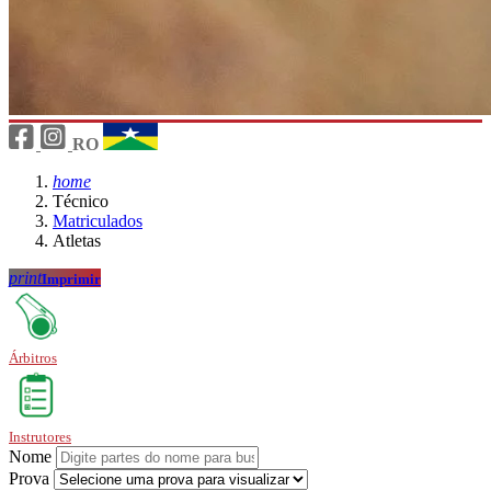
RO
home
Técnico
Matriculados
Atletas
print
Imprimir
Árbitros
Instrutores
Nome
Prova