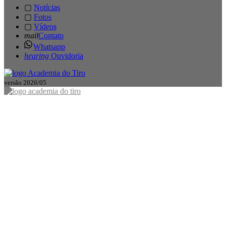
▢
Notícias
▢
Fotos
▢
Vídeos
mail
Contato
Whatsapp
hearing
Ouvidoria
versão 2026/05