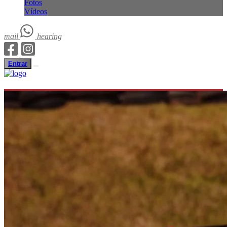
Fotos
Vídeos
mail
hearing
Entrar