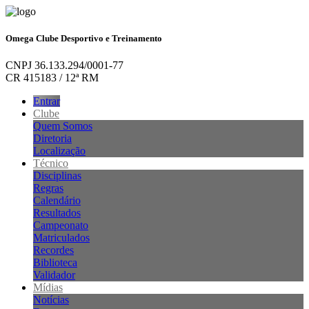
Omega Clube Desportivo e Treinamento
CNPJ 36.133.294/0001-77
CR 415183 / 12ª RM
Entrar
Clube
Quem Somos
Diretoria
Localização
Técnico
Disciplinas
Regras
Calendário
Resultados
Campeonato
Matriculados
Recordes
Biblioteca
Validador
Mídias
Notícias