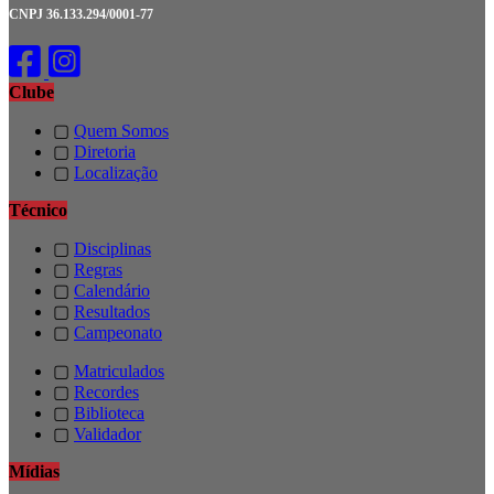
CNPJ 36.133.294/0001-77
Clube
▢
Quem Somos
▢
Diretoria
▢
Localização
Técnico
▢
Disciplinas
▢
Regras
▢
Calendário
▢
Resultados
▢
Campeonato
▢
Matriculados
▢
Recordes
▢
Biblioteca
▢
Validador
Mídias