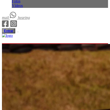
Fotos
Vídeos
mail
hearing
Entrar