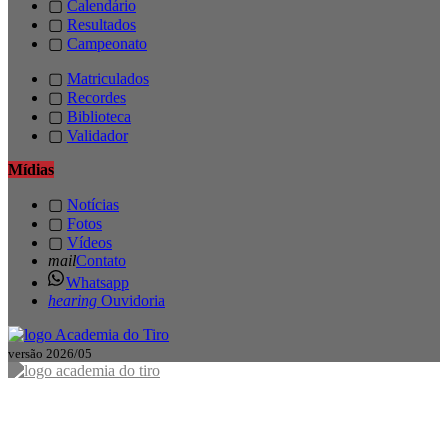
▢
Calendário
▢
Resultados
▢
Campeonato
▢
Matriculados
▢
Recordes
▢
Biblioteca
▢
Validador
Mídias
▢
Notícias
▢
Fotos
▢
Vídeos
mail
Contato
Whatsapp
hearing
Ouvidoria
versão 2026/05