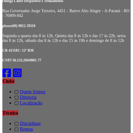
Omega Clube Desportivo e Treinamento
Rua Governador Jorge Teixeira, 4451 - Bairro Alto Alegre - Ji-Paraná - RO
- 76909-842
phone
(69) 9812-39110
Segunda a quarta das 8 às 12h, Quinta das 8 às 12h e das 17 às 22h, sexta
das 8 às 12h, sábado das 8 às 12h e das 15 às 19h e domingo de 8 às 12h
CR 415183 / 12ª RM
CNPJ 36.133.294/0001-77
Clube
▢
Quem Somos
▢
Diretoria
▢
Localização
Técnico
▢
Disciplinas
▢
Regras