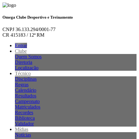
Omega Clube Desportivo e Treinamento
CNPJ 36.133.294/0001-77
CR 415183 / 12ª RM
Entrar
Clube
Quem Somos
Diretoria
Localização
Técnico
Disciplinas
Regras
Calendário
Resultados
Campeonato
Matriculados
Recordes
Biblioteca
Validador
Mídias
Notícias