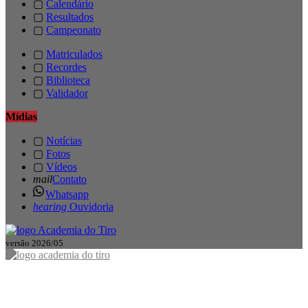
▢
Calendário
▢
Resultados
▢
Campeonato
▢
Matriculados
▢
Recordes
▢
Biblioteca
▢
Validador
Mídias
▢
Notícias
▢
Fotos
▢
Vídeos
mail
Contato
Whatsapp
hearing
Ouvidoria
versão 2026/05