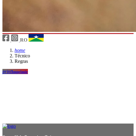
RO
home
Técnico
Regras
print
Imprimir