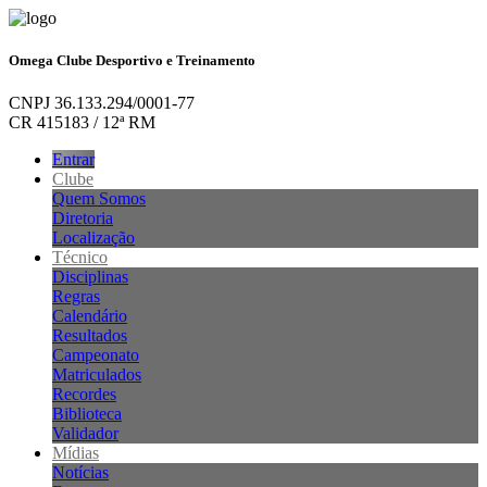
Omega Clube Desportivo e Treinamento
CNPJ 36.133.294/0001-77
CR 415183 / 12ª RM
Entrar
Clube
Quem Somos
Diretoria
Localização
Técnico
Disciplinas
Regras
Calendário
Resultados
Campeonato
Matriculados
Recordes
Biblioteca
Validador
Mídias
Notícias