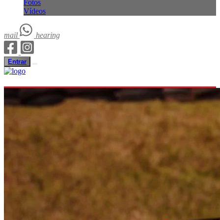
Fotos
Vídeos
mail
hearing
Entrar