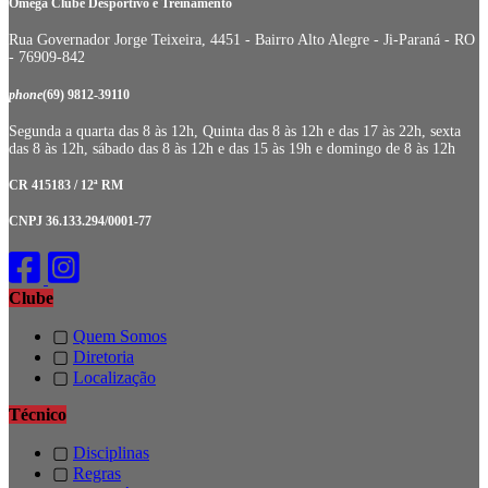
Omega Clube Desportivo e Treinamento
Rua Governador Jorge Teixeira, 4451 - Bairro Alto Alegre - Ji-Paraná - RO
- 76909-842
phone
(69) 9812-39110
Segunda a quarta das 8 às 12h, Quinta das 8 às 12h e das 17 às 22h, sexta
das 8 às 12h, sábado das 8 às 12h e das 15 às 19h e domingo de 8 às 12h
CR 415183 / 12ª RM
CNPJ 36.133.294/0001-77
Clube
▢
Quem Somos
▢
Diretoria
▢
Localização
Técnico
▢
Disciplinas
▢
Regras