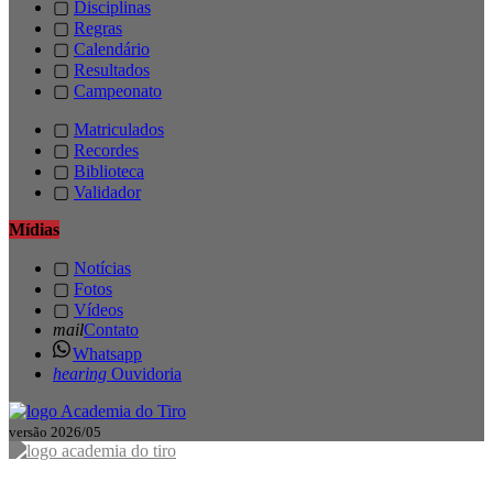
▢
Disciplinas
▢
Regras
▢
Calendário
▢
Resultados
▢
Campeonato
▢
Matriculados
▢
Recordes
▢
Biblioteca
▢
Validador
Mídias
▢
Notícias
▢
Fotos
▢
Vídeos
mail
Contato
Whatsapp
hearing
Ouvidoria
versão 2026/05