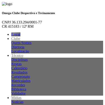
Omega Clube Desportivo e Treinamento
CNPJ 36.133.294/0001-77
CR 415183 / 12ª RM
Entrar
Clube
Quem Somos
Diretoria
Localização
Técnico
Disciplinas
Regras
Calendário
Resultados
Campeonato
Matriculados
Recordes
Biblioteca
Validador
Mídias
Notícias