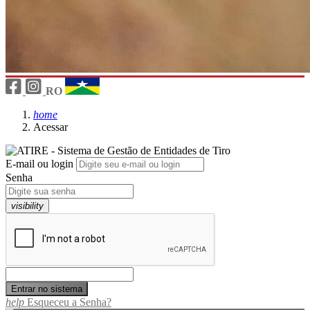
RO
home
Acessar
E-mail ou login
Senha
visibility
help
Esqueceu a Senha?