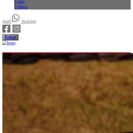
Fotos
Vídeos
mail
hearing
Entrar